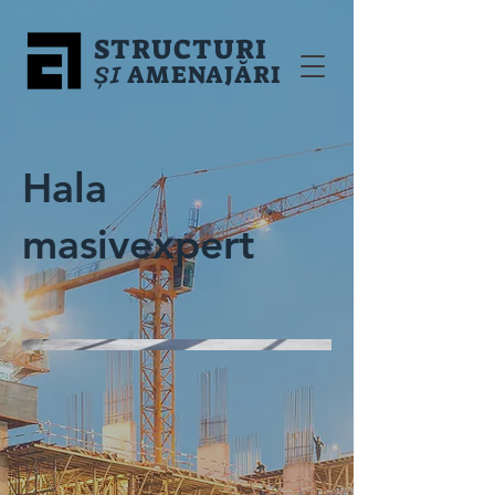
STRUCTURI
ȘI
AMENAJĂRI
Hala
masivexpert